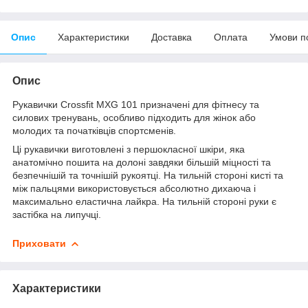
Опис
Характеристики
Доставка
Оплата
Умови п
Опис
Рукавички Crossfit MXG 101 призначені для фітнесу та
силових тренувань, особливо підходить для жінок або
молодих та початківців спортсменів.
Ці рукавички виготовлені з першокласної шкіри, яка
анатомічно пошита на долоні завдяки більшій міцності та
безпечнішій та точнішій рукоятці. На тильній стороні кисті та
між пальцями використовується абсолютно дихаюча і
максимально еластична лайкра. На тильній стороні руки є
застібка на липучці.
Приховати
Характеристики