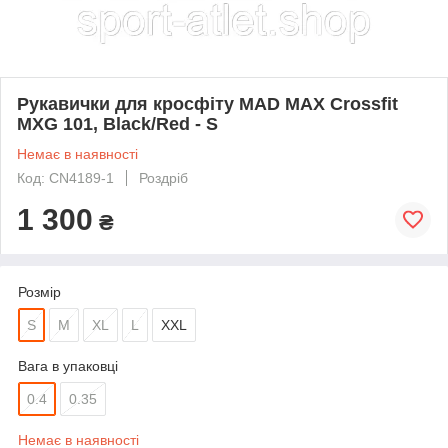
Рукавички для кросфіту MAD MAX Crossfit
MXG 101, Black/Red - S
Немає в наявності
Код: CN4189-1
Роздріб
1 300
₴
Розмір
S
M
XL
L
XXL
Вага в упаковці
0.4
0.35
Немає в наявності