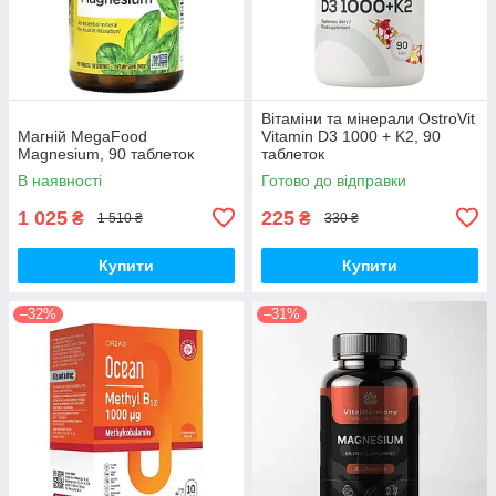
Вітаміни та мінерали OstroVit
Магній MegaFood
Vitamin D3 1000 + K2, 90
Magnesium, 90 таблеток
таблеток
В наявності
Готово до відправки
1 025
225
₴
₴
1 510 ₴
330 ₴
Купити
Купити
–32%
–31%