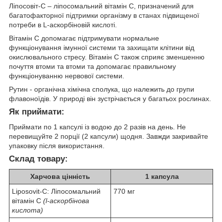
Ліпосовіт-С – ліпосомальний вітамін С, призначений для
багатофакторної підтримки організму в станах підвищеної
потреби в L-аскорбіновій кислоті.
Вітамін С допомагає підтримувати нормальне
функціонування імунної системи та захищати клітини від
окислювального стресу. Вітамін С також сприяє зменшенню
почуття втоми та втоми та допомагає правильному
функціонуванню нервової системи.
Рутин - органічна хімічна сполука, що належить до групи
флавоноїдів. У природі він зустрічається у багатьох рослинах.
Як приймати:
Приймати по 1 капсулі із водою до 2 разів на день. Не
перевищуйте 2 порції (2 капсули) щодня. Завжди закривайте
упаковку після використання.
Склад товару:
Харчова цінність
1 капсула
Liposovit-C: Ліпосомальний
770 мг
вітамін С
(l-аскорбінова
кислота)