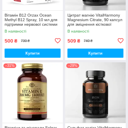
Вітамін B12 Orzax Ocean
Цитрат магнію VitalHarmony
Methyl B12 Spray, 10 мл для
Magnesium Citrate, 90 капсул
підтримки нервової системи
для зміцнення кісткової
тканини
В наявності
В наявності
500
509
₴
₴
730 ₴
740 ₴
Купити
Купити
–31%
–29%
Вітаміни та мінерали Solgar
Сульфат заліза VitalHarmony