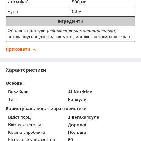
- вітамін С
500 мг
Рутін
50 м
Інгредієнти
Оболонка капсули
(гідроксипропілметилцелюлоза)
,
антизлежувачі: діоксид кремнію, магнієві солі жирних кислот.
Приховати
Характеристики
Основні
Виробник
AllNutrition
Тип
Капсули
Користувальницькі характеристики
Вміст порції
1 вегакапсула
Вікова категорія
Дорослі
Країна виробника
Польща
Кількість в упаковці, шт.
60