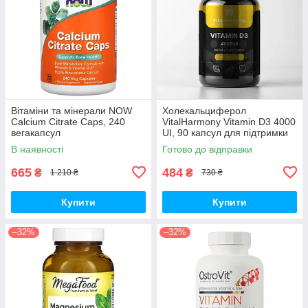
Вітаміни та мінерали NOW
Холекальциферол
Calcium Citrate Caps, 240
VitalHarmony Vitamin D3 4000
вегакапсул
UI, 90 капсул для підтримки
імунної системи
В наявності
Готово до відправки
665
484
₴
₴
1 210 ₴
730 ₴
Купити
Купити
–32%
–32%