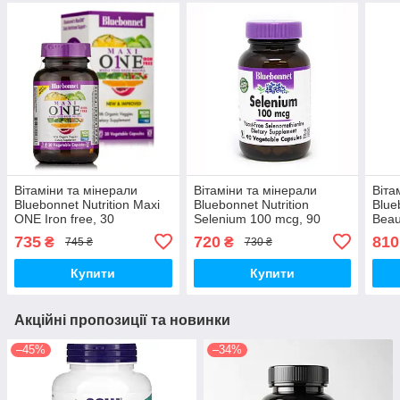
Вітаміни та мінерали
Вітаміни та мінерали
Віта
Bluebonnet Nutrition Maxi
Bluebonnet Nutrition
Blue
ONE Iron free, 30
Selenium 100 mcg, 90
Beaut
вегакапсул
вегакапсул
mcg,
735
720
810
₴
₴
745 ₴
730 ₴
Купити
Купити
Акційні пропозиції та новинки
–45%
–34%