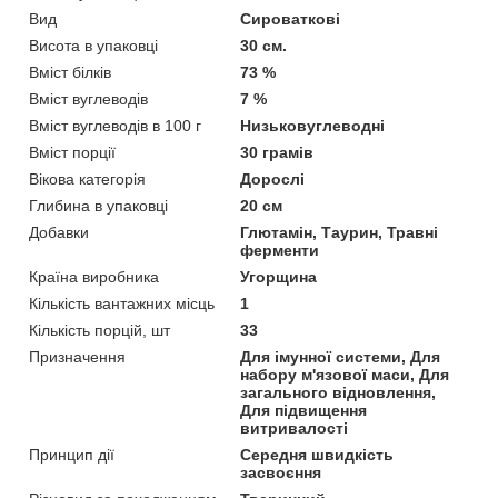
Вид
Сироваткові
Висота в упаковці
30 см.
Вміст білків
73 %
Вміст вуглеводів
7 %
Вміст вуглеводів в 100 г
Низьковуглеводні
Вміст порції
30 грамів
Вікова категорія
Дорослі
Глибина в упаковці
20 см
Добавки
Глютамін, Таурин, Травні
ферменти
Країна виробника
Угорщина
Кількість вантажних місць
1
Кількість порцій, шт
33
Призначення
Для імунної системи, Для
набору м'язової маси, Для
загального відновлення,
Для підвищення
витривалості
Принцип дії
Середня швидкість
засвоєння