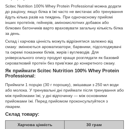
Scitec Nutrition 100% Whey Protein Professional можна додати
до раціону, якщо білка в їжі часто не вистачає або тренування
йдуть кілька разів на тиждень. При одночасному прийомі
інших протеїнів, гейнерів, амінокислотних добавок або
білкових батончиків варто враховувати загальну кількість білка
за день.
Склад і харчова цінність можуть відрізнятися залежно від
смаку: змінюються ароматизатори, барвники, підсолоджувачі
та окремі показники білків, жирів і вуглеводів. Для
універсального опису продукт краще розглядати як базовий
сироватковий протеїн без прив’язки до конкретного смаку.
Як приймати Scitec Nutrition 100% Whey Protein
Professional:
Приймати 1 порцію (30 г порошку), змішавши з 250 мл води
або молока. У тренувальні дні приймати після тренування або
між прийомами їжі, у дні відпочинку — між основними
прийомами їжі. Перед прийомом проконсультуйтеся з
лікарем.
Склад товару:
Харчова цінність
30 грам