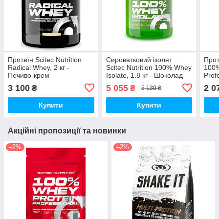
Протеїн Scitec Nutrition
Сироватковий ізолят
Прот
Radical Whey, 2 кг -
Scitec Nutrition 100% Whey
100%
Печиво-крем
Isolate, 1.8 кг - Шоколад
Prof
Вані
3 100
5 055
2 0
₴
₴
5 130 ₴
Купити
Купити
Акційні пропозиції та новинки
–2%
–2%