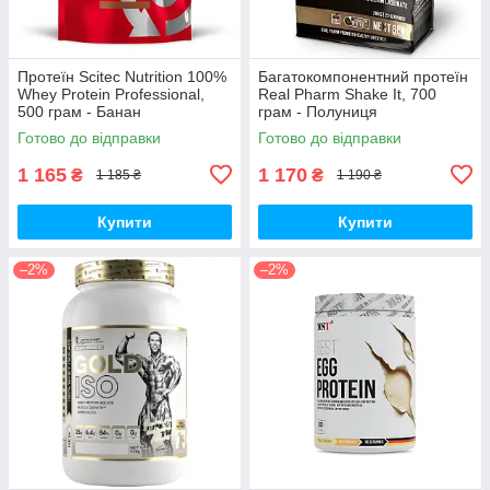
Протеїн Scitec Nutrition 100%
Багатокомпонентний протеїн
Whey Protein Professional,
Real Pharm Shake It, 700
500 грам - Банан
грам - Полуниця
Готово до відправки
Готово до відправки
1 165
1 170
₴
₴
1 185 ₴
1 190 ₴
Купити
Купити
–2%
–2%