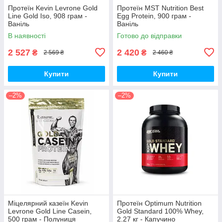
Протеїн Kevin Levrone Gold
Протеїн MST Nutrition Best
Line Gold Iso, 908 грам -
Egg Protein, 900 грам -
Ваніль
Ваніль
В наявності
Готово до відправки
2 527
2 420
₴
₴
2 569 ₴
2 460 ₴
Купити
Купити
–2%
–2%
Міцелярний казеїн Kevin
Протеїн Optimum Nutrition
Levrone Gold Line Casein,
Gold Standard 100% Whey,
500 грам - Полуниця
2.27 кг - Капучино