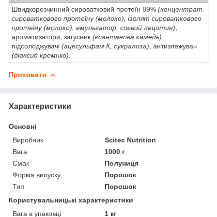
Швидкорозчинний сироватковий протеїн 89%
(концентрат
сироваткового протеїну
(молоко)
, ізолят сироваткового
протеїну
(молоко)
, емульгатор: соєвий лецитин)
,
ароматизатори, загусник
(ксантанова камедь)
,
підсолоджувачі
(ацесульфам К, сукралоза)
, антизлежувач
(діоксид кремнію)
.
Приховати
Характеристики
Основні
Виробник
Scitec Nutrition
Вага
1000 г
Смак
Полуниця
Форма випуску
Порошок
Тип
Порошок
Користувальницькі характеристики
Вага в упаковці
1 кг