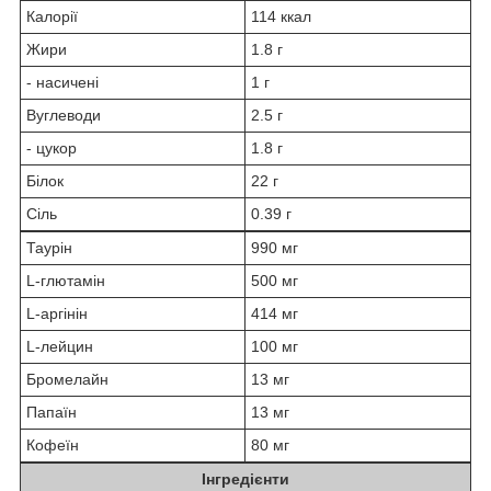
Калорії
114 ккал
Жири
1.8 г
- насичені
1 г
Вуглеводи
2.5 г
- цукор
1.8 г
Білок
22 г
Сіль
0.39 г
Таурін
990 мг
L-глютамін
500 мг
L-аргінін
414 мг
L-лейцин
100 мг
Бромелайн
13 мг
Папаїн
13 мг
Кофеїн
80 мг
Інгредієнти