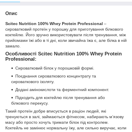
Опис
Scitec Nutrition 100% Whey Protein Professional
–
сироватковий протеїн у порошку для приготування білкового
коктейлю. Його зручно використовувати після тренування, між
прийомами їжі або в ті дні, коли звичайна їжа є, але білка в ній
замало.
Особливості Scitec Nutrition 100% Whey Protein
Professional:
Сироватковий білок у порошковій формі.
Поєднання сироваткового концентрату та
сироваткового ізоляту.
Додані амінокислоти та ферментний компонент.
Підходить для коктейлю після тренування або
білкового перекусу.
Такий протеїн добре вписується в раціон людей, які
тренуються в залі, займаються фітнесом, набирають м’язову
масу або просто хочуть тримати білок під контролем.
Коктейль не замінює нормальну їжу, але сильно виручає, коли