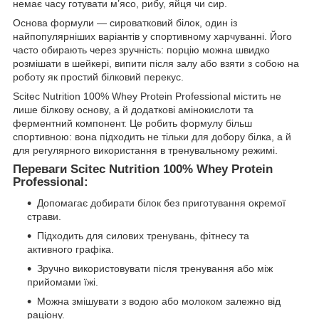
немає часу готувати м’ясо, рибу, яйця чи сир.
Основа формули — сироватковий білок, один із
найпопулярніших варіантів у спортивному харчуванні. Його
часто обирають через зручність: порцію можна швидко
розмішати в шейкері, випити після залу або взяти з собою на
роботу як простий білковий перекус.
Scitec Nutrition 100% Whey Protein Professional містить не
лише білкову основу, а й додаткові амінокислоти та
ферментний компонент. Це робить формулу більш
спортивною: вона підходить не тільки для добору білка, а й
для регулярного використання в тренувальному режимі.
Переваги Scitec Nutrition 100% Whey Protein
Professional:
Допомагає добирати білок без приготування окремої
страви.
Підходить для силових тренувань, фітнесу та
активного графіка.
Зручно використовувати після тренування або між
прийомами їжі.
Можна змішувати з водою або молоком залежно від
раціону.