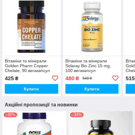
Вітаміни та мінерали
Вітаміни та мінерали
Віта
Golden Pharm Copper
Solaray Bio Zinc 15 mg,
Gold
Chelate, 90 вегакапсул
100 вегакапсул
Chel
425
480
515
₴
₴
540 ₴
Купити
Купити
Акційні пропозиції та новинки
–45%
–34%