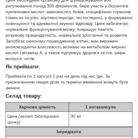
регулювання понад 300 ферментів, бере участь у біосинтезі
нуклеїнових кислот, амінокислот, білків, специфічних гормонів
(таких як інсулін, кортикостероїди, тестостерон), у формуванні
повноцінної та адекватної імунної відповіді. Цинк забезпечує
нормальне функціонування мозку, покращує пам'ять,
розумову працездатність, нормальне зростання та розвиток.
Запобігає окисному пошкодженню клітин, має виражені
антиоксидантні властивості, впливає на метаболізм жирних
кислот і вітаміну А, а також підтримує здоров'я кісток, шкіри,
волосся, нігтів.
Як приймати:
Приймати по 1 капсулі 1 раз на день під час їди. За
призначенням лікаря дози та терміни вживання можуть бути
змінені.
Склад товару:
Харчова цінність
1 вегакапсула
Цинк
(хелат бісгліцинат
30 мг
цинку)
Інгредієнти