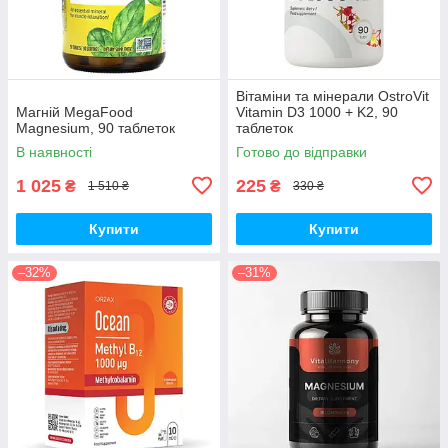
Вітаміни та мінерали OstroVit
Магній MegaFood
Vitamin D3 1000 + K2, 90
Magnesium, 90 таблеток
таблеток
В наявності
Готово до відправки
1 025
225
₴
₴
1 510 ₴
330 ₴
Купити
Купити
–32%
–31%