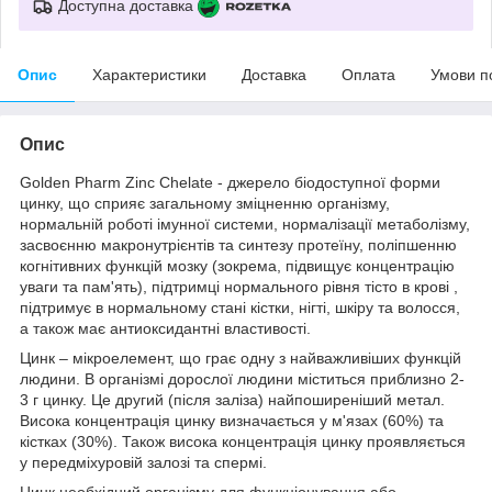
Доступна доставка
Опис
Характеристики
Доставка
Оплата
Умови п
Опис
Golden Pharm Zinc Chelate - джерело біодоступної форми
цинку, що сприяє загальному зміцненню організму,
нормальній роботі імунної системи, нормалізації метаболізму,
засвоєнню макронутрієнтів та синтезу протеїну, поліпшенню
когнітивних функцій мозку (зокрема, підвищує концентрацію
уваги та пам'ять), підтримці нормального рівня тісто в крові ,
підтримує в нормальному стані кістки, нігті, шкіру та волосся,
а також має антиоксидантні властивості.
Цинк – мікроелемент, що грає одну з найважливіших функцій
людини. В організмі дорослої людини міститься приблизно 2-
3 г цинку. Це другий (після заліза) найпоширеніший метал.
Висока концентрація цинку визначається у м'язах (60%) та
кістках (30%). Також висока концентрація цинку проявляється
у передміхуровій залозі та спермі.
Цинк необхідний організму для функціонування або