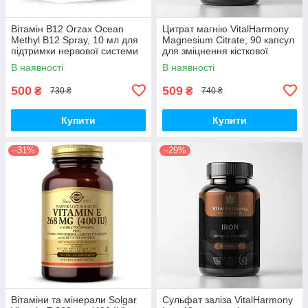
Вітамін B12 Orzax Ocean
Цитрат магнію VitalHarmony
Methyl B12 Spray, 10 мл для
Magnesium Citrate, 90 капсул
підтримки нервової системи
для зміцнення кісткової
тканини
В наявності
В наявності
500
509
₴
₴
730 ₴
740 ₴
Купити
Купити
–31%
–29%
Вітаміни та мінерали Solgar
Сульфат заліза VitalHarmony