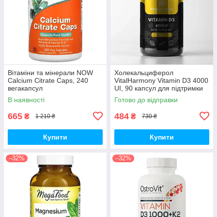
Вітаміни та мінерали NOW
Холекальциферол
Calcium Citrate Caps, 240
VitalHarmony Vitamin D3 4000
вегакапсул
UI, 90 капсул для підтримки
імунної системи
В наявності
Готово до відправки
665
484
₴
₴
1 210 ₴
730 ₴
Купити
Купити
–32%
–32%