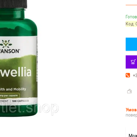
Готов
Код:
+3
повер