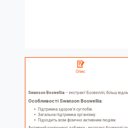
Опис
Swanson Boswellia
– екстракт Босвеллії, більш відо
Особливості Swanson Boswellia:
Підтримка здоров'я суглобів.
Загальна підтримка організму.
Підходить всім фізично активним людям.
Активний компонент добавки - екстракт босвеллії п