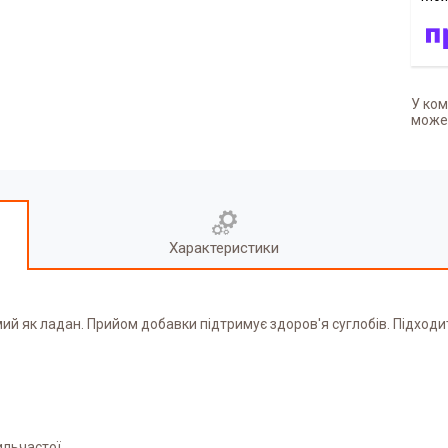
У ком
может
Характеристики
мий як ладан. Прийом добавки підтримує здоров'я суглобів. Підход
ильчастої.