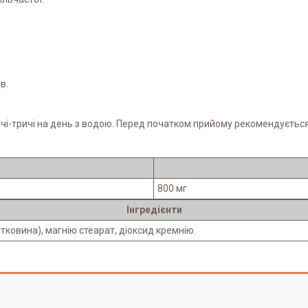
в.
вічі-тричі на день з водою. Перед початком прийому рекомендуєтьс
800 мг
Інгредієнти
ковина), магнію стеарат, діоксид кремнію.