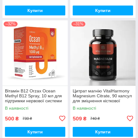
Купити
Купити
–32%
–31%
Вітамін B12 Orzax Ocean
Цитрат магнію VitalHarmony
Methyl B12 Spray, 10 мл для
Magnesium Citrate, 90 капсул
підтримки нервової системи
для зміцнення кісткової
тканини
В наявності
В наявності
500
509
₴
₴
730 ₴
740 ₴
Купити
Купити