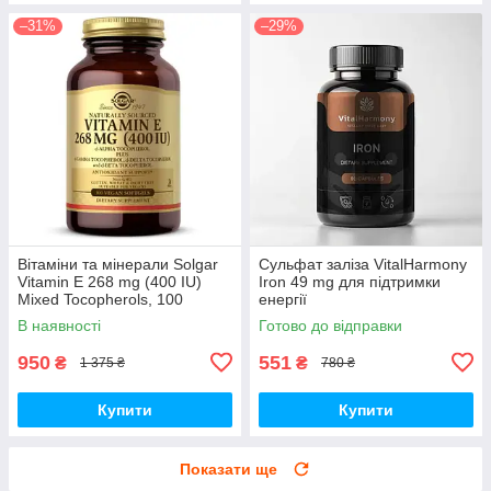
–31%
–29%
Вітаміни та мінерали Solgar
Сульфат заліза VitalHarmony
Vitamin E 268 mg (400 IU)
Iron 49 mg для підтримки
Mixed Tocopherols, 100
енергії
вегакапсул
В наявності
Готово до відправки
950
551
₴
₴
1 375 ₴
780 ₴
Купити
Купити
Показати ще