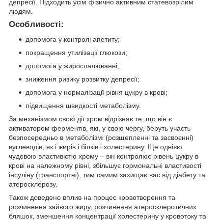
депресії. Підходить усім фізично активним статевозрілим
людям.
Особливості:
допомога у контролі апетиту;
покращення утилізації глюкози;
допомога у жироспалюванні;
зниження ризику розвитку депресії;
допомога у нормалізації рівня цукру в крові;
підвищення швидкості метаболізму.
За механізмом своєї дії хром відрізняє те, що він є
активатором ферментів, які, у свою чергу, беруть участь
безпосередньо в метаболізмі (розщепленні та засвоєнні)
вуглеводів, як і жирів і білків і холестерину. Ще однією
чудовою властивістю хрому – він контролює рівень цукру в
крові на належному рівні, збільшує гормональні властивості
інсуліну (транспортні), тим самим захищає вас від діабету та
атеросклерозу.
Також доведено вплив на процес кровотворення та
розчинення зайвого жиру, розчинення атеросклеротичних
бляшок, зменшення концентрації холестерину у кровотоку та