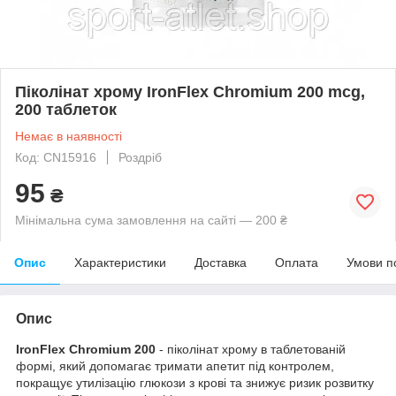
Піколінат хрому IronFlex Chromium 200 mcg,
200 таблеток
Немає в наявності
Код: CN15916
Роздріб
95
₴
Мінімальна сума замовлення на сайті — 200 ₴
Опис
Характеристики
Доставка
Оплата
Умови п
Опис
IronFlex Chromium 200
- піколінат хрому в таблетованій
формі, який допомагає тримати апетит під контролем,
покращує утилізацію глюкози з крові та знижує ризик розвитку