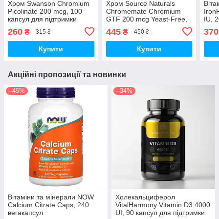
Хром Swanson Chromium
Хром Source Naturals
Віта
Picolinate 200 mcg, 100
Chromemate Chromium
Iron
капсул для підтримки
GTF 200 mcg Yeast-Free,
IU, 
рівня цукру в крові
120 таблеток
260
445
370
₴
₴
315 ₴
450 ₴
Купити
Купити
Акційні пропозиції та новинки
–45%
–34%
Вітаміни та мінерали NOW
Холекальциферол
Calcium Citrate Caps, 240
VitalHarmony Vitamin D3 4000
вегакапсул
UI, 90 капсул для підтримки