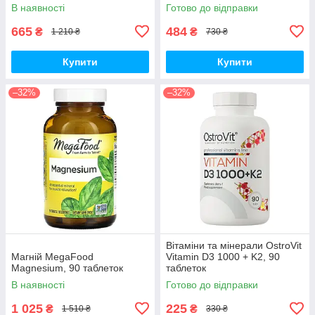
імунної системи
В наявності
Готово до відправки
665
484
₴
₴
1 210 ₴
730 ₴
Купити
Купити
–32%
–32%
Вітаміни та мінерали OstroVit
Магній MegaFood
Vitamin D3 1000 + K2, 90
Magnesium, 90 таблеток
таблеток
В наявності
Готово до відправки
1 025
225
₴
₴
1 510 ₴
330 ₴