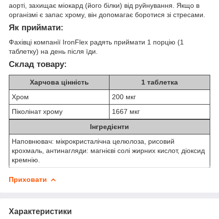
аорті, захищає міокард (його білки) від руйнування. Якщо в
організмі є запас хрому, він допомагає боротися зі стресами.
Як приймати:
Фахівці компанії IronFlex радять приймати 1 порцію (1
таблетку) на день після їди.
Склад товару:
Харчова цінність
1 таблетка
Хром
200 мкг
Піколінат хрому
1667 мкг
Інгредієнти
Наповнювач: мікрокристалічна целюлоза, рисовий
крохмаль, антинагляди: магнієві солі жирних кислот, діоксид
кремнію.
Приховати
Характеристики