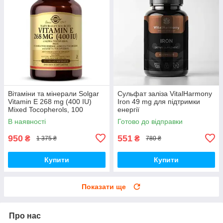
Вітаміни та мінерали Solgar
Сульфат заліза VitalHarmony
Vitamin E 268 mg (400 IU)
Iron 49 mg для підтримки
Mixed Tocopherols, 100
енергії
вегакапсул
В наявності
Готово до відправки
950
551
₴
₴
1 375 ₴
780 ₴
Купити
Купити
Показати ще
Про нас