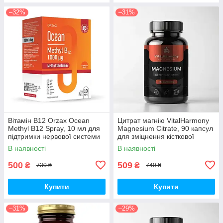
–32%
–31%
Вітамін B12 Orzax Ocean
Цитрат магнію VitalHarmony
Methyl B12 Spray, 10 мл для
Magnesium Citrate, 90 капсул
підтримки нервової системи
для зміцнення кісткової
тканини
В наявності
В наявності
500
509
₴
₴
730 ₴
740 ₴
Купити
Купити
–31%
–29%