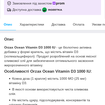
Замовлення під захистом
Доступна доставка
Опис
Характеристики
Доставка
Оплата
Умови п
Опис
Orzax Ocean Vitamin D3 1000 IU
- це біологічно активна
добавка у формі крапель, що містить вітамін D3
(холекальциферол). Продукт розроблений на основі якісної
оливкової олії для забезпечення оптимального засвоєння
жиророзчинного вітаміну.
Особливості Orzax Ocean Vitamin D3 1000 IU:
Кожна доза (1 крапля) містить 1000 МО (25 мкг)
вітаміну D3.
В якості основи використовується чиста оливкова
олія.
Не містить цукру, підсолоджувачів, консервантів та
штучних барвників.