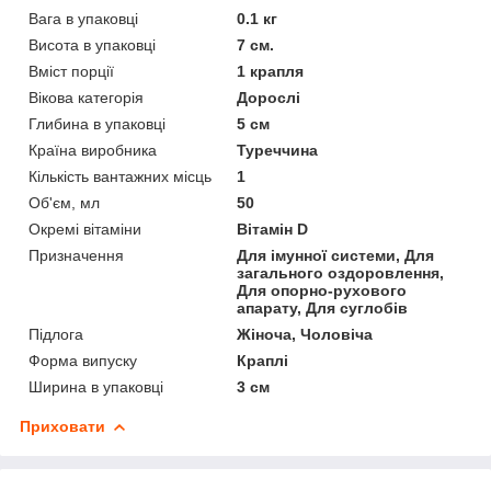
Вага в упаковці
0.1 кг
Висота в упаковці
7 см.
Вміст порції
1 крапля
Вікова категорія
Дорослі
Глибина в упаковці
5 см
Країна виробника
Туреччина
Кількість вантажних місць
1
Об'єм, мл
50
Окремі вітаміни
Вітамін D
Призначення
Для імунної системи, Для
загального оздоровлення,
Для опорно-рухового
апарату, Для суглобів
Підлога
Жіноча, Чоловіча
Форма випуску
Краплі
Ширина в упаковці
3 см
Приховати