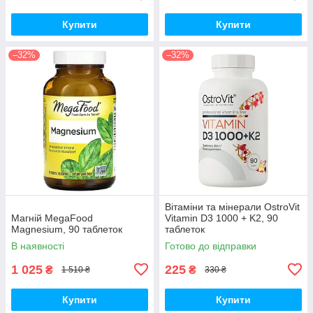
Купити
Купити
–32%
–32%
Вітаміни та мінерали OstroVit
Магній MegaFood
Vitamin D3 1000 + K2, 90
Magnesium, 90 таблеток
таблеток
В наявності
Готово до відправки
1 025
225
₴
₴
1 510 ₴
330 ₴
Купити
Купити