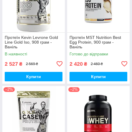
Протеїн Kevin Levrone Gold
Протеїн MST Nutrition Best
Line Gold Iso, 908 грам -
Egg Protein, 900 грам -
Ваніль
Ваніль
В наявності
Готово до відправки
2 527
2 420
₴
₴
2 569 ₴
2 460 ₴
Купити
Купити
–2%
–2%