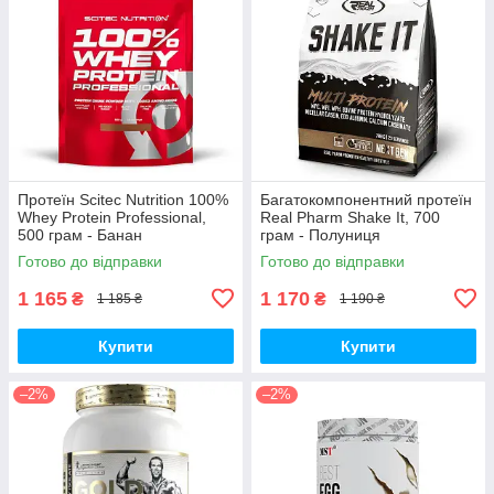
Протеїн Scitec Nutrition 100%
Багатокомпонентний протеїн
Whey Protein Professional,
Real Pharm Shake It, 700
500 грам - Банан
грам - Полуниця
Готово до відправки
Готово до відправки
1 165
1 170
₴
₴
1 185 ₴
1 190 ₴
Купити
Купити
–2%
–2%