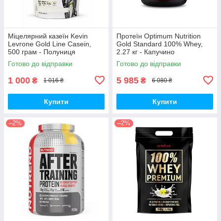
Міцелярний казеїн Kevin
Протеїн Optimum Nutrition
Levrone Gold Line Casein,
Gold Standard 100% Whey,
500 грам - Полуниця
2.27 кг - Капучино
Готово до відправки
Готово до відправки
1 000
5 985
₴
₴
1 016 ₴
6 080 ₴
Купити
Купити
–2%
–2%