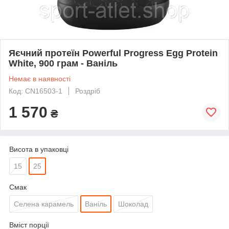
Яєчний протеїн Powerful Progress Egg Protein
White, 900 грам - Ваніль
Немає в наявності
Код: CN16503-1
Роздріб
1 570
₴
Висота в упаковці
15
25
Смак
Селена карамель
Ваніль
Шоколад
Вміст порції