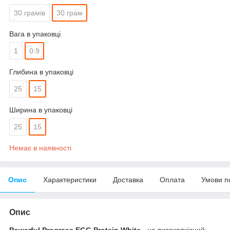
30 грамів
30 грам
Вага в упаковці
1
0.9
Глибина в упаковці
25
15
Ширина в упаковці
25
15
Немає в наявності
Опис
Характеристики
Доставка
Оплата
Умови п
Опис
Powerful Progress EGG Protein White
- це високоякісний