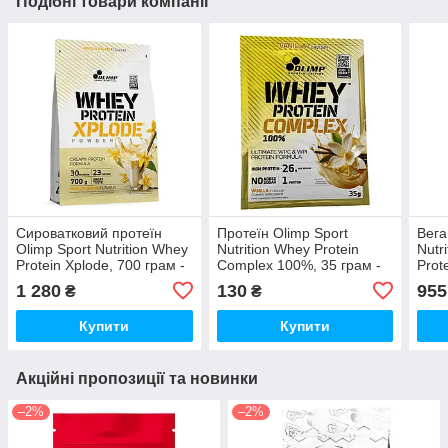
Подібні товари компанії
Сироватковий протеїн
Протеїн Olimp Sport
Вега
Olimp Sport Nutrition Whey
Nutrition Whey Protein
Nutr
Protein Xplode, 700 грам -
Complex 100%, 35 грам -
Prot
Ваніль
Ваніль
1 280
130
955
₴
₴
Купити
Купити
Акційні пропозиції та новинки
–2%
–2%