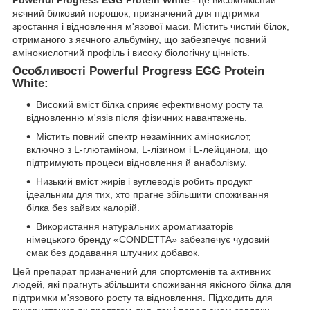
яєчний білковий порошок, призначений для підтримки
зростання і відновлення м'язової маси. Містить чистий білок,
отриманого з яєчного альбуміну, що забезпечує повний
амінокислотний профіль і високу біологічну цінність.
Особливості Powerful Progress EGG Protein
White:
Високий вміст білка сприяє ефективному росту та
відновленню м'язів після фізичних навантажень.
Містить повний спектр незамінних амінокислот,
включно з L-глютаміном, L-лізином і L-лейцином, що
підтримують процеси відновлення й анаболізму.
Низький вміст жирів і вуглеводів робить продукт
ідеальним для тих, хто прагне збільшити споживання
білка без зайвих калорій.
Використання натуральних ароматизаторів
німецького бренду «CONDETTA» забезпечує чудовий
смак без додавання штучних добавок.
Цей препарат призначений для спортсменів та активних
людей, які прагнуть збільшити споживання якісного білка для
підтримки м'язового росту та відновлення. Підходить для