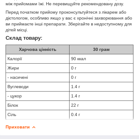
між прийомами їжі. Не перевищуйте рекомендовану дозу.
Перед початком прийому проконсультуйтеся з лікарем або
дієтологом, особливо якщо у вас є хронічні захворювання або
ви приймаєте інші препарати. Зберігайте в недоступному для
дітей місці.
Склад товару:
Харчова цінність
30 грам
Калорії
90 ккал
Жири
0 г
- насичені
0 г
Вуглеводи
1.4 г
- цукор
1.4 г
Білок
22 г
Сіль
0.4 г
Приховати