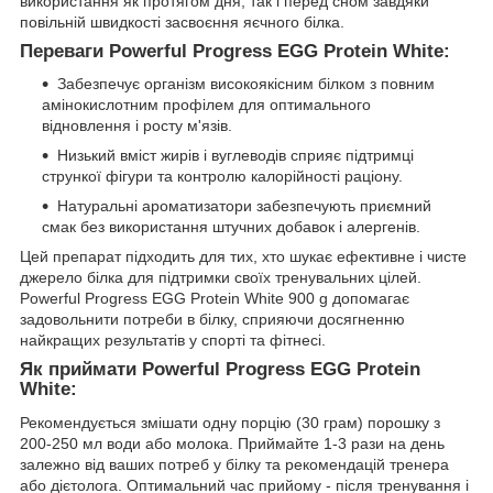
використання як протягом дня, так і перед сном завдяки
повільній швидкості засвоєння яєчного білка.
Переваги Powerful Progress EGG Protein White:
Забезпечує організм високоякісним білком з повним
амінокислотним профілем для оптимального
відновлення і росту м'язів.
Низький вміст жирів і вуглеводів сприяє підтримці
стрункої фігури та контролю калорійності раціону.
Натуральні ароматизатори забезпечують приємний
смак без використання штучних добавок і алергенів.
Цей препарат підходить для тих, хто шукає ефективне і чисте
джерело білка для підтримки своїх тренувальних цілей.
Powerful Progress EGG Protein White 900 g допомагає
задовольнити потреби в білку, сприяючи досягненню
найкращих результатів у спорті та фітнесі.
Як приймати Powerful Progress EGG Protein
White:
Рекомендується змішати одну порцію (30 грам) порошку з
200-250 мл води або молока. Приймайте 1-3 рази на день
залежно від ваших потреб у білку та рекомендацій тренера
або дієтолога. Оптимальний час прийому - після тренування і