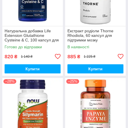
Натуральна добавка Life
Екстракт родіоли Thorne
Extension Glutathione
Rhodiola, 60 капсул для
Cysteine & C, 100 капсул для
підтримки мозку
підтримки імунної системи
Готово до відправки
В наявності
820
885
₴
₴
1 140 ₴
1 225 ₴
Купити
Купити
–28%
–25%