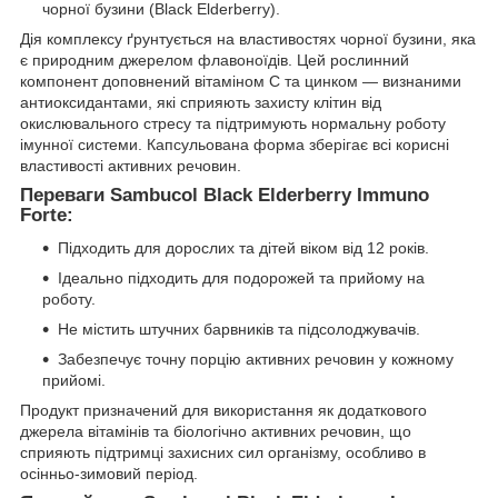
чорної бузини (Black Elderberry).
Дія комплексу ґрунтується на властивостях чорної бузини, яка
є природним джерелом флавоноїдів. Цей рослинний
компонент доповнений вітаміном С та цинком — визнаними
антиоксидантами, які сприяють захисту клітин від
окислювального стресу та підтримують нормальну роботу
імунної системи. Капсульована форма зберігає всі корисні
властивості активних речовин.
Переваги Sambucol Black Elderberry Immuno
Forte:
Підходить для дорослих та дітей віком від 12 років.
Ідеально підходить для подорожей та прийому на
роботу.
Не містить штучних барвників та підсолоджувачів.
Забезпечує точну порцію активних речовин у кожному
прийомі.
Продукт призначений для використання як додаткового
джерела вітамінів та біологічно активних речовин, що
сприяють підтримці захисних сил організму, особливо в
осінньо-зимовий період.