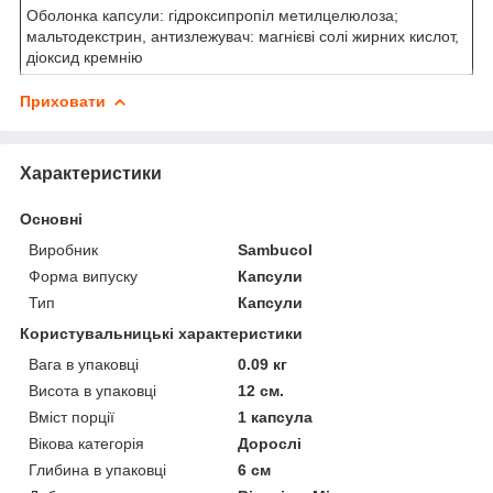
Оболонка капсули: гідроксипропіл метилцелюлоза;
мальтодекстрин, антизлежувач: магнієві солі жирних кислот,
діоксид кремнію
Приховати
Характеристики
Основні
Виробник
Sambucol
Форма випуску
Капсули
Тип
Капсули
Користувальницькі характеристики
Вага в упаковці
0.09 кг
Висота в упаковці
12 см.
Вміст порції
1 капсула
Вікова категорія
Дорослі
Глибина в упаковці
6 см