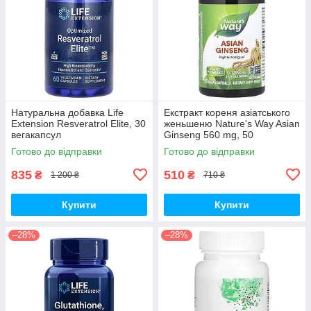
Натуральна добавка Life
Екстракт кореня азіатського
Extension Resveratrol Elite, 30
женьшеню Nature's Way Asian
вегакапсул
Ginseng 560 mg, 50
вегакапсул для підвищення
Готово до відправки
Готово до відправки
життєвого тонусу
835
510
₴
₴
1 200 ₴
710 ₴
Купити
Купити
–28%
–28%