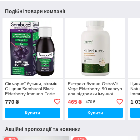
Подібні товари компанії
Сік чорної бузини, вітамін
Екстракт бузини OstroVit
Цинк
C і цинк Sambucol Black
Vege Elderberry, 90 капсул
Natu
Elderberry Immuno Forte
для підтримки імунної
Immu
Sugar Free, 120 мл для
системи
желе
770
465
1 0
₴
₴
470 ₴
підтримки імунної системи
імун
Купити
Купити
Акційні пропозиції та новинки
–38%
–37%