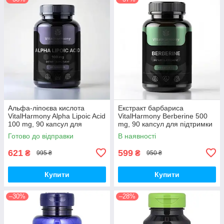
Альфа-ліпоєва кислота
Екстракт барбариса
VitalHarmony Alpha Lipoic Acid
VitalHarmony Berberine 500
100 mg, 90 капсул для
mg, 90 капсул для підтримки
антиоксидантного захисту
рівня цукру в крові
Готово до відправки
В наявності
621
599
₴
₴
995 ₴
950 ₴
Купити
Купити
–30%
–28%