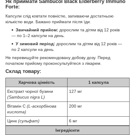
Як приймати Sambucol Black Elderberry Immuno
Forte:
Капсули слід ковтати повністю, запиваючи достатньою
кількістю води. Бажано приймати після їди.
Звичайний прийом:
дорослим та дітям від 12 років
— по 1–2 капсули на день.
У зимовий період:
дорослим та дітям від 12 років —
по 2 капсули на день.
Не перевищуйте рекомендовану добову дозу. Перед
початком прийому проконсультуйтеся з лікарем.
Склад товару:
Харчова цінність
1 капсула
Екстракт чорної бузини
127 мг
(Sambucus nigra L)
Вітамін C
(L-аскорбінова
200 мг
кислота)
Цинк
(сульфат)
6 мг
Інгредієнти