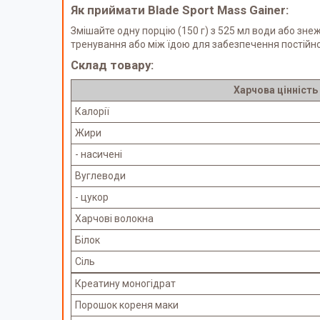
Як приймати Blade Sport Mass Gainer:
Змішайте одну порцію (150 г) з 525 мл води або зн
тренування або між їдою для забезпечення постій
Склад товару:
Харчова цінність
Калорії
Жири
- насичені
Вуглеводи
- цукор
Харчові волокна
Білок
Сіль
Креатину моногідрат
Порошок кореня маки