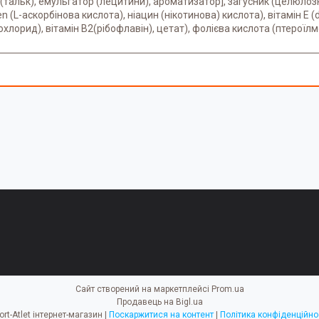
т (тальк), емульгатор (лецитини), ароматизатор], загусник (целюл
en (L-аскорбінова кислота), ніацин (нікотинова) кислота), вітамін 
охлорид), вітамін В2(рібофлавін), цетат), фолієва кислота (птероїлм
Сайт створений на маркетплейсі
Prom.ua
Продавець на Bigl.ua
Sport-Atlet інтернет-магазин |
Поскаржитися на контент
|
Політика конфіденційно