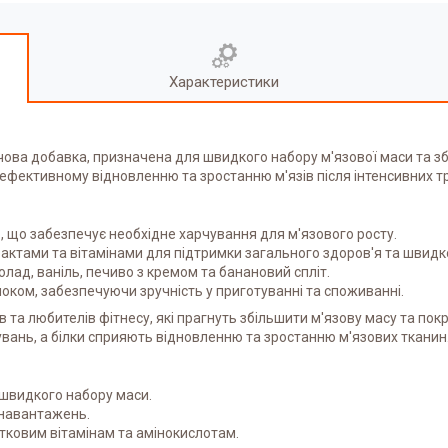
Характеристики
ова добавка, призначена для швидкого набору м'язової маси та з
є ефективному відновленню та зростанню м'язів після інтенсивних т
ію, що забезпечує необхідне харчування для м'язового росту.
ктами та вітамінами для підтримки загального здоров'я та швидк
олад, ваніль, печиво з кремом та банановий спліт.
ком, забезпечуючи зручність у приготуванні та споживанні.
в та любителів фітнесу, які прагнуть збільшити м'язову масу та по
увань, а білки сприяють відновленню та зростанню м'язових тканин
 швидкого набору маси.
 навантажень.
ковим вітамінам та амінокислотам.