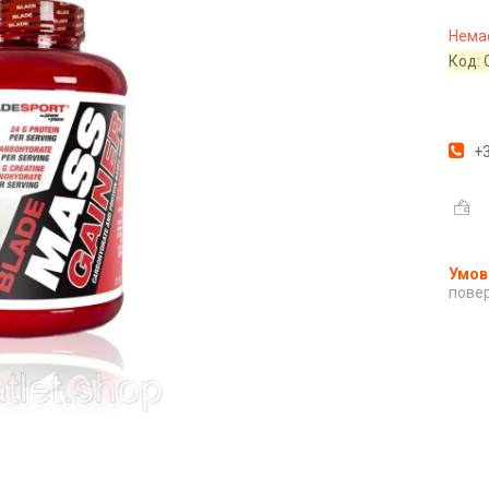
Немає
Код:
+3
повер