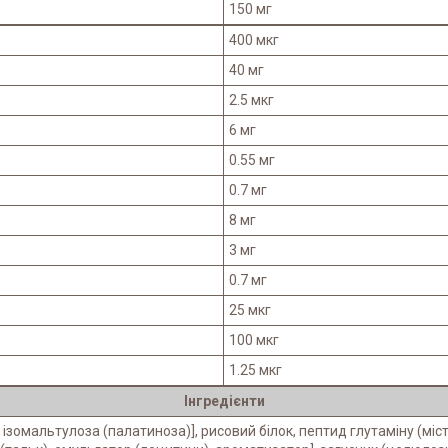
150 мг
400 мкг
40 мг
2.5 мкг
6 мг
0.55 мг
0.7 мг
8 мг
3 мг
0.7 мг
25 мкг
100 мкг
1.25 мкг
Інгредієнти
зомальтулоза (палатиноза)], рисовий білок, пептид глутаміну (міс