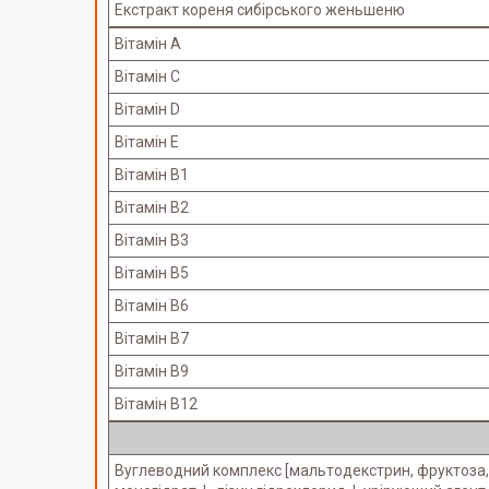
Екстракт кореня сибірського женьшеню
Вітамін A
Вітамін C
Вітамін D
Вітамін E
Вітамін B1
Вітамін B2
Вітамін B3
Вітамін B5
Вітамін B6
Вітамін B7
Вітамін B9
Вітамін B12
Вуглеводний комплекс [мальтодекстрин, фруктоза, і