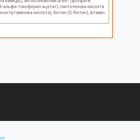
озна камедь), антиспекаючий агент (фосфати
Е (dl-альфа-токоферил ацетат), пантотенова кислота
оноглутамінова кислота), біотин (D-біотин), вітамін
сті