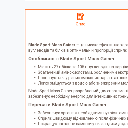
Опис
Blade Sport Mass Gainer
– це високоефективна харч
вуглеводів та білків в оптимальній пропорції сприя
Особливості Blade Sport Mass Gainer:
Містить 27 г білка та 105 г вуглеводів на порц
Збагачений амінокислотами, рослинними екстра
Пропонується у різних смакових варіантах: шок
Легко змішується з водою або знежиреним моло
Blade Sport Mass Gainer розроблений для спортсмені
забезпечує необхідну енергію для інтенсивних трен
Переваги Blade Sport Mass Gainer:
Забезпечує організм необхідними нутрієнтами
Сприяє швидкому відновленню після фізичних
Покращує загальне самопочуття завдяки додат