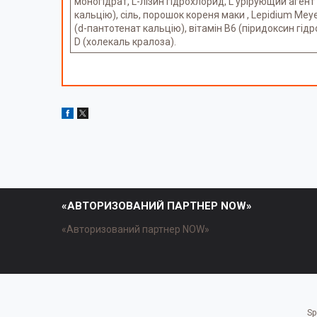
моногідрат, L-лізин гідрохлорид, L урірующий аген
кальцію), сіль, порошок кореня маки , Lepidium Mey
(d-пантотенат кальцію), вітамін В6 (піридоксин гідр
D (холекаль кралоза).
«АВТОРИЗОВАНИЙ ПАРТНЕР NOW»
«Авторизований партнер NOW»