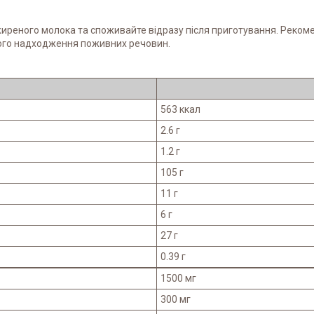
ежиреного молока та споживайте відразу після приготування. Реком
ного надходження поживних речовин.
563 ккал
2.6 г
1.2 г
105 г
11 г
6 г
27 г
0.39 г
1500 мг
300 мг