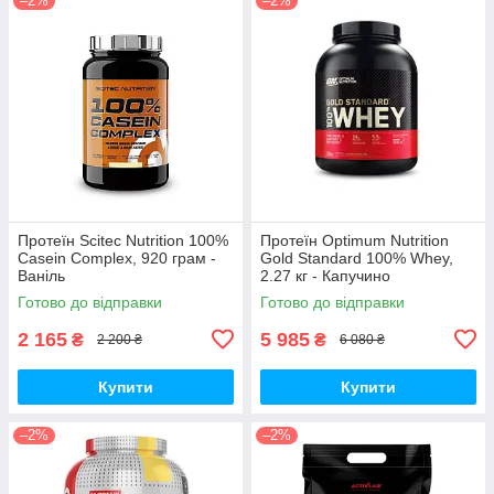
–2%
–2%
Протеїн Scitec Nutrition 100%
Протеїн Optimum Nutrition
Casein Complex, 920 грам -
Gold Standard 100% Whey,
Ваніль
2.27 кг - Капучино
Готово до відправки
Готово до відправки
2 165
5 985
₴
₴
2 200 ₴
6 080 ₴
Купити
Купити
–2%
–2%