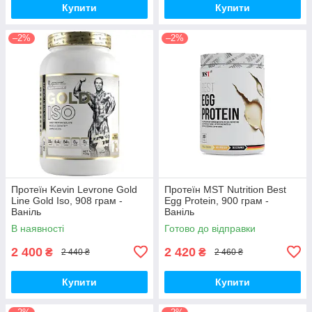
Купити
Купити
–2%
–2%
Протеїн Kevin Levrone Gold
Протеїн MST Nutrition Best
Line Gold Iso, 908 грам -
Egg Protein, 900 грам -
Ваніль
Ваніль
В наявності
Готово до відправки
2 400
2 420
₴
₴
2 440 ₴
2 460 ₴
Купити
Купити