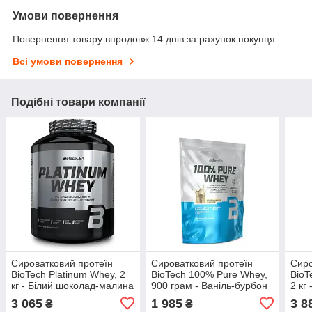
Умови повернення
Повернення товару впродовж 14 днів за рахунок покупця
Всі умови повернення
Подібні товари компанії
Сироватковий протеїн
Сироватковий протеїн
Сиро
BioTech Platinum Whey, 2
BioTech 100% Pure Whey,
BioT
кг - Білий шоколад-малина
900 грам - Ваніль-бурбон
2 кг
3 065
1 985
3 8
₴
₴