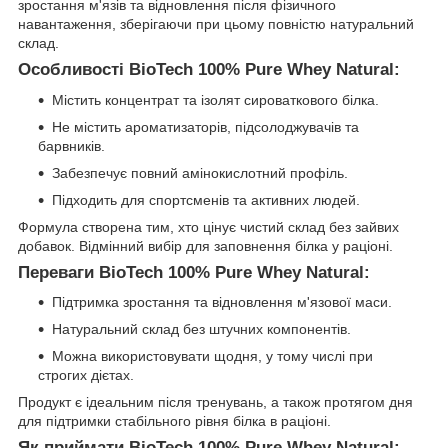
зростання м'язів та відновлення після фізичного
навантаження, зберігаючи при цьому повністю натуральний
склад.
Особливості BioTech 100% Pure Whey Natural:
Містить концентрат та ізолят сироваткового білка.
Не містить ароматизаторів, підсолоджувачів та
барвників.
Забезпечує повний амінокислотний профіль.
Підходить для спортсменів та активних людей.
Формула створена тим, хто цінує чистий склад без зайвих
добавок. Відмінний вибір для заповнення білка у раціоні.
Переваги BioTech 100% Pure Whey Natural:
Підтримка зростання та відновлення м'язової маси.
Натуральний склад без штучних компонентів.
Можна використовувати щодня, у тому числі при
строгих дієтах.
Продукт є ідеальним після тренувань, а також протягом дня
для підтримки стабільного рівня білка в раціоні.
Як приймати BioTech 100% Pure Whey Natural: