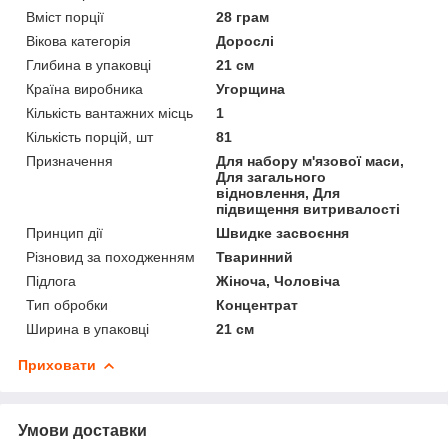
Вміст порції
28 грам
Вікова категорія
Дорослі
Глибина в упаковці
21 см
Країна виробника
Угорщина
Кількість вантажних місць
1
Кількість порцій, шт
81
Призначення
Для набору м'язової маси,
Для загального
відновлення, Для
підвищення витривалості
Принцип дії
Швидке засвоєння
Різновид за походженням
Тваринний
Підлога
Жіноча, Чоловіча
Тип обробки
Концентрат
Ширина в упаковці
21 см
Приховати
Умови доставки