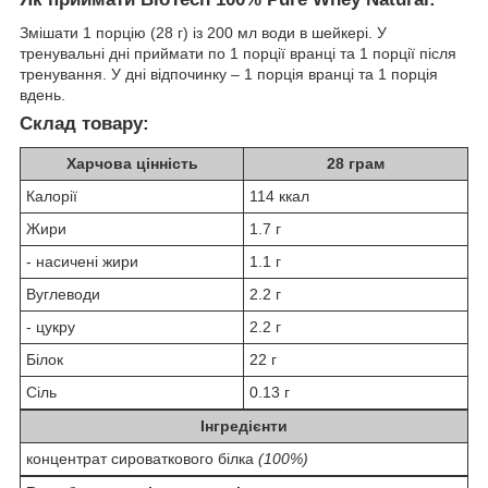
Змішати 1 порцію (28 г) із 200 мл води в шейкері. У
тренувальні дні приймати по 1 порції вранці та 1 порції після
тренування. У дні відпочинку – 1 порція вранці та 1 порція
вдень.
Склад товару:
Харчова цінність
28 грам
Калорії
114 ккал
Жири
1.7 г
- насичені жири
1.1 г
Вуглеводи
2.2 г
- цукру
2.2 г
Білок
22 г
Сіль
0.13 г
Інгредієнти
концентрат сироваткового білка
(100%)