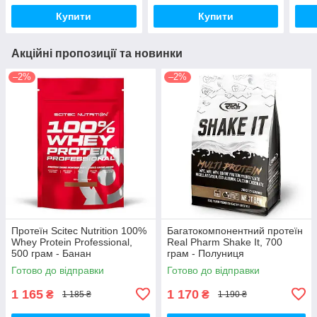
Купити
Купити
Акційні пропозиції та новинки
–2%
–2%
Протеїн Scitec Nutrition 100%
Багатокомпонентний протеїн
Whey Protein Professional,
Real Pharm Shake It, 700
500 грам - Банан
грам - Полуниця
Готово до відправки
Готово до відправки
1 165
1 170
₴
₴
1 185 ₴
1 190 ₴