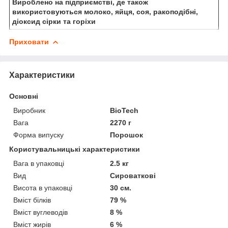
Вироблено на підприємстві, де також
використовуються молоко, яйця, соя, ракоподібні,
діоксид сірки та горіхи
Приховати
Характеристики
Основні
Виробник
BioTech
Вага
2270 г
Форма випуску
Порошок
Користувальницькі характеристики
Вага в упаковці
2.5 кг
Вид
Сироваткові
Висота в упаковці
30 см.
Вміст білків
79 %
Вміст вуглеводів
8 %
Вміст жирів
6 %