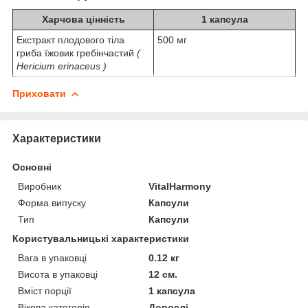
Харчова цінність
1 капсула
Екстракт плодового тіла
500 мг
гриба їжовик гребінчастий
(
Hericium erinaceus )
Приховати
Характеристики
Основні
Виробник
VitalHarmony
Форма випуску
Капсули
Тип
Капсули
Користувальницькі характеристики
Вага в упаковці
0.12 кг
Висота в упаковці
12 см.
Вміст порції
1 капсула
Вікова категорія
Дорослі