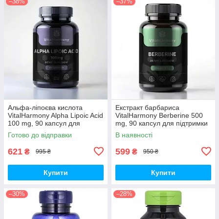
–38%
–37%
Альфа-ліпоєва кислота
Екстракт барбариса
VitalHarmony Alpha Lipoic Acid
VitalHarmony Berberine 500
100 mg, 90 капсул для
mg, 90 капсул для підтримки
антиоксидантного захисту
рівня цукру в крові
Готово до відправки
В наявності
621
599
₴
₴
995 ₴
950 ₴
Купити
Купити
–30%
–28%