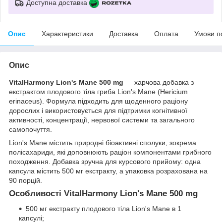
Доступна доставка
Опис
Характеристики
Доставка
Оплата
Умови п
Опис
VitalHarmony Lion's Mane 500 mg
— харчова добавка з
екстрактом плодового тіла гриба Lion's Mane (Hericium
erinaceus). Формула підходить для щоденного раціону
дорослих і використовується для підтримки когнітивної
активності, концентрації, нервової системи та загального
самопочуття.
Lion's Mane містить природні біоактивні сполуки, зокрема
полісахариди, які доповнюють раціон компонентами грибного
походження. Добавка зручна для курсового прийому: одна
капсула містить 500 мг екстракту, а упаковка розрахована на
90 порцій.
Особливості VitalHarmony Lion's Mane 500 mg
500 мг екстракту плодового тіла Lion's Mane в 1
капсулі;