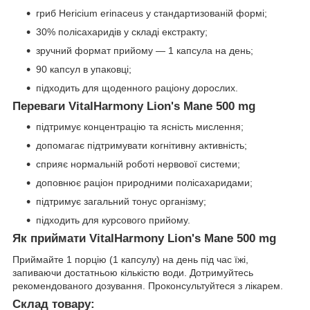
гриб Hericium erinaceus у стандартизованій формі;
30% полісахаридів у складі екстракту;
зручний формат прийому — 1 капсула на день;
90 капсул в упаковці;
підходить для щоденного раціону дорослих.
Переваги VitalHarmony Lion's Mane 500 mg
підтримує концентрацію та ясність мислення;
допомагає підтримувати когнітивну активність;
сприяє нормальній роботі нервової системи;
доповнює раціон природними полісахаридами;
підтримує загальний тонус організму;
підходить для курсового прийому.
Як приймати VitalHarmony Lion's Mane 500 mg
Приймайте 1 порцію (1 капсулу) на день під час їжі,
запиваючи достатньою кількістю води. Дотримуйтесь
рекомендованого дозування. Проконсультуйтеся з лікарем.
Склад товару: