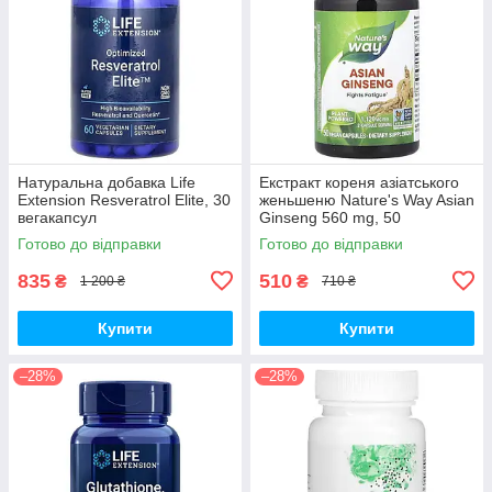
Натуральна добавка Life
Екстракт кореня азіатського
Extension Resveratrol Elite, 30
женьшеню Nature's Way Asian
вегакапсул
Ginseng 560 mg, 50
вегакапсул для підвищення
Готово до відправки
Готово до відправки
життєвого тонусу
835
510
₴
₴
1 200 ₴
710 ₴
Купити
Купити
–28%
–28%