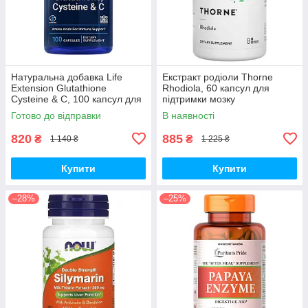
Натуральна добавка Life
Екстракт родіоли Thorne
Extension Glutathione
Rhodiola, 60 капсул для
Cysteine & C, 100 капсул для
підтримки мозку
підтримки імунної системи
Готово до відправки
В наявності
820
885
₴
₴
1 140 ₴
1 225 ₴
Купити
Купити
–28%
–25%