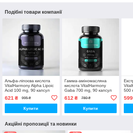
Подібні товари компанії
Альфа-ліпоєва кислота
Гамма-аміномасляна
Екст
VitalHarmony Alpha Lipoic
кислота VitalHarmony
Vita
Acid 100 mg, 90 капсул
Gaba 700 mg, 90 капсул
500 
для антиоксидантного
для розслабленню та
підт
621
612
599
₴
₴
995 ₴
780 ₴
захисту
зниження стресу
кров
Купити
Купити
Акційні пропозиції та новинки