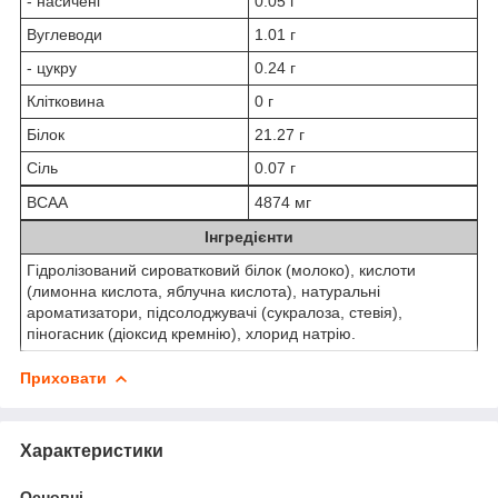
- насичені
0.05 г
Вуглеводи
1.01 г
- цукру
0.24 г
Клітковина
0 г
Білок
21.27 г
Сіль
0.07 г
BCAA
4874 мг
Інгредієнти
Гідролізований сироватковий білок (молоко), кислоти
(лимонна кислота, яблучна кислота), натуральні
ароматизатори, підсолоджувачі (сукралоза, стевія),
піногасник (діоксид кремнію), хлорид натрію.
Приховати
Характеристики
Основні