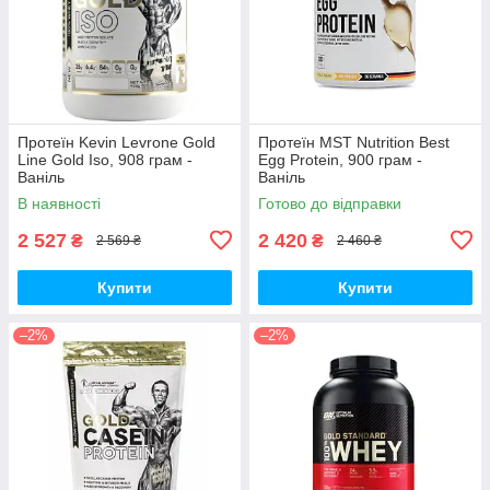
Протеїн Kevin Levrone Gold
Протеїн MST Nutrition Best
Line Gold Iso, 908 грам -
Egg Protein, 900 грам -
Ваніль
Ваніль
В наявності
Готово до відправки
2 527
2 420
₴
₴
2 569 ₴
2 460 ₴
Купити
Купити
–2%
–2%