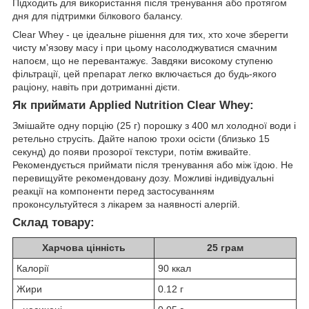
Підходить для використання після тренування або протягом
дня для підтримки білкового балансу.
Clear Whey - це ідеальне рішення для тих, хто хоче зберегти
чисту м'язову масу і при цьому насолоджуватися смачним
напоєм, що не перевантажує. Завдяки високому ступеню
фільтрації, цей препарат легко включається до будь-якого
раціону, навіть при дотриманні дієти.
Як приймати Applied Nutrition Clear Whey:
Змішайте одну порцію (25 г) порошку з 400 мл холодної води і
ретельно струсіть. Дайте напою трохи осісти (близько 15
секунд) до появи прозорої текстури, потім вживайте.
Рекомендується приймати після тренування або між їдою. Не
перевищуйте рекомендовану дозу. Можливі індивідуальні
реакції на компоненти перед застосуванням
проконсультуйтеся з лікарем за наявності алергій.
Склад товару:
Харчова цінність
25 грам
Калорії
90 ккал
Жири
0.12 г