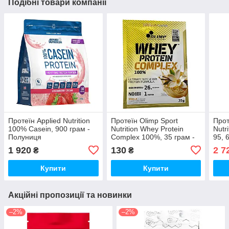
Подібні товари компанії
Протеїн Applied Nutrition
Протеїн Olimp Sport
Прот
100% Casein, 900 грам -
Nutrition Whey Protein
Nutr
Полуниця
Complex 100%, 35 грам -
95, 
Ваніль
1 920
130
2 7
₴
₴
Купити
Купити
Акційні пропозиції та новинки
–2%
–2%