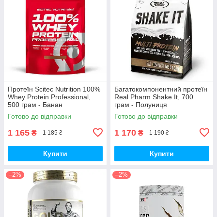
Протеїн Scitec Nutrition 100%
Багатокомпонентний протеїн
Whey Protein Professional,
Real Pharm Shake It, 700
500 грам - Банан
грам - Полуниця
Готово до відправки
Готово до відправки
1 165
1 170
₴
₴
1 185 ₴
1 190 ₴
Купити
Купити
–2%
–2%