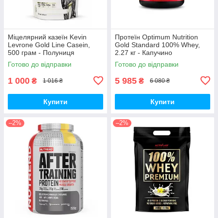
Міцелярний казеїн Kevin
Протеїн Optimum Nutrition
Levrone Gold Line Casein,
Gold Standard 100% Whey,
500 грам - Полуниця
2.27 кг - Капучино
Готово до відправки
Готово до відправки
1 000
5 985
₴
₴
1 016 ₴
6 080 ₴
Купити
Купити
–2%
–2%