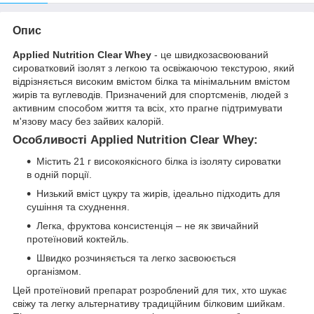
Опис
Applied Nutrition Clear Whey
- це швидкозасвоюваний
сироватковий ізолят з легкою та освіжаючою текстурою, який
відрізняється високим вмістом білка та мінімальним вмістом
жирів та вуглеводів. Призначений для спортсменів, людей з
активним способом життя та всіх, хто прагне підтримувати
м'язову масу без зайвих калорій.
Особливості Applied Nutrition Clear Whey:
Містить 21 г високоякісного білка із ізоляту сироватки
в одній порції.
Низький вміст цукру та жирів, ідеально підходить для
сушіння та схуднення.
Легка, фруктова консистенція – не як звичайний
протеїновий коктейль.
Швидко розчиняється та легко засвоюється
організмом.
Цей протеїновий препарат розроблений для тих, хто шукає
свіжу та легку альтернативу традиційним білковим шийкам.