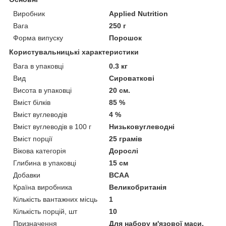
Виробник
Applied Nutrition
Вага
250 г
Форма випуску
Порошок
Користувальницькі характеристики
Вага в упаковці
0.3 кг
Вид
Сироваткові
Висота в упаковці
20 см.
Вміст білків
85 %
Вміст вуглеводів
4 %
Вміст вуглеводів в 100 г
Низьковуглеводні
Вміст порції
25 грамів
Вікова категорія
Дорослі
Глибина в упаковці
15 см
Добавки
BCAA
Країна виробника
Великобританія
Кількість вантажних місць
1
Кількість порцій, шт
10
Призначення
Для набору м'язової маси,