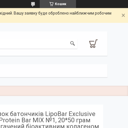
Кошик
вихідний. Вашу заявку буде оброблено найближчим робочим
ок батончиків LipoBar Exclusive
Protein Bar MIX №1, 20*50 грам
агачений біоактивним колагеном