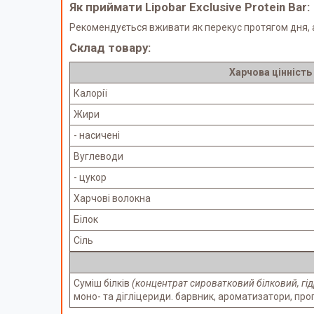
Як приймати Lipobar Exclusive Protein Bar:
Рекомендується вживати як перекус протягом дня, а 
Склад товару:
Харчова цінність
Калорії
Жири
- насичені
Вуглеводи
- цукор
Харчові волокна
Білок
Сіль
Суміш білків
(концентрат сироватковий білковий, гід
моно- та дігліцериди. барвник, ароматизатори, пропі