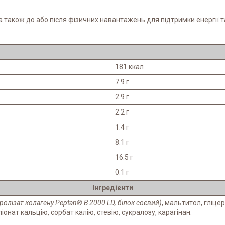
також до або після фізичних навантажень для підтримки енергії та
181 ккал
7.9 г
2.9 г
2.2 г
1.4 г
8.1 г
16.5 г
0.1 г
Інгредієнти
ролізат колагену Peptan® B 2000 LD, білок соєвий)
, мальтитол, гліце
онат кальцію, сорбат калію, стевію, сукралозу, карагінан.