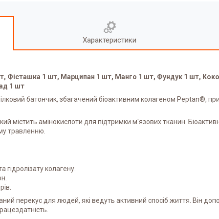
Характеристики
шт, Фісташка 1 шт, Марципан 1 шт, Манго 1 шт, Фундук 1 шт, Коко
ад 1 шт
ілковий батончик, збагачений біоактивним колагеном Peptan®, пр
кий містить амінокислоти для підтримки м'язових тканин. Біоакти
му травленню.
та гідролізату колагену.
н.
рів.
аний перекус для людей, які ведуть активний спосіб життя. Він д
працездатність.