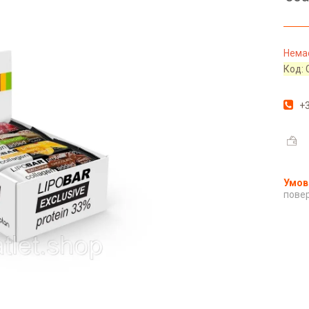
Немає
Код:
+3
повер