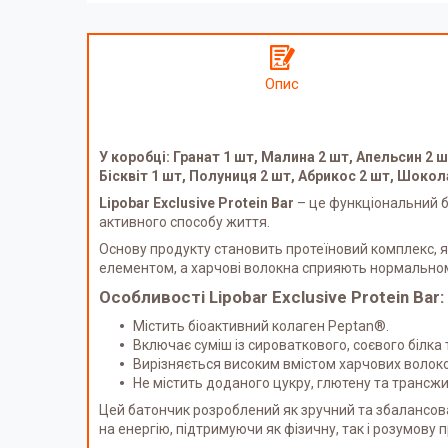
Опис
У коробці: Гранат 1 шт, Малина 2 шт, Апельсин 2 
Бісквіт 1 шт, Полуниця 2 шт, Абрикос 2 шт, Шокол
Lipobar Exclusive Protein Bar
– це функціональний б
активного способу життя.
Основу продукту становить протеїновий комплекс, я
елементом, а харчові волокна сприяють нормально
Особливості Lipobar Exclusive Protein Bar:
Містить біоактивний колаген Peptan®.
Включає суміш із сироваткового, соєвого білка 
Вирізняється високим вмістом харчових волоко
Не містить доданого цукру, глютену та трансжи
Цей батончик розроблений як зручний та збалансов
на енергію, підтримуючи як фізичну, так і розумову 