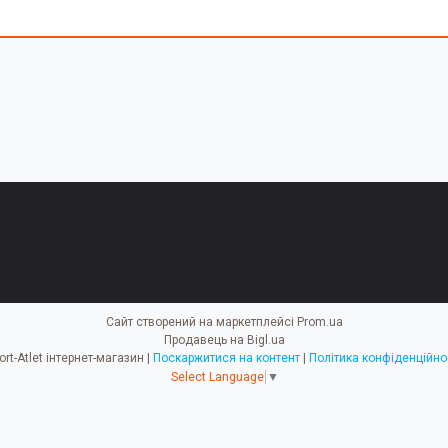
Сайт створений на маркетплейсі
Prom.ua
Продавець на Bigl.ua
Sport-Atlet інтернет-магазин |
Поскаржитися на контент
|
Політика конфіденційно
Select Language
▼